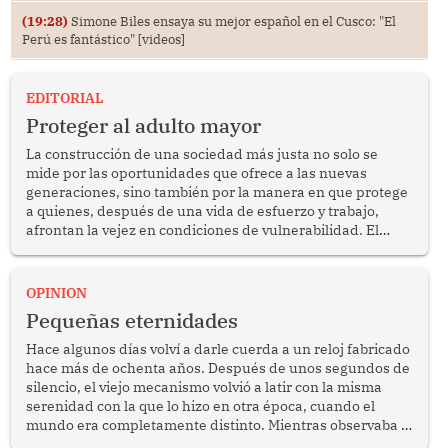
(19:28)
Simone Biles ensaya su mejor español en el Cusco: "El
Perú es fantástico" [videos]
EDITORIAL
Proteger al adulto mayor
La construcción de una sociedad más justa no solo se
mide por las oportunidades que ofrece a las nuevas
generaciones, sino también por la manera en que protege
a quienes, después de una vida de esfuerzo y trabajo,
afrontan la vejez en condiciones de vulnerabilidad. El
anuncio formulado por la presidenta de la república,
Keiko Fujimori, de incrementar de 350 a 700 soles
bimestrales el subsidio que reciben los beneficiarios del
OPINION
programa Pensión 65 abre una oportunidad para
Pequeñas eternidades
reflexionar sobre la importancia de fortalecer las políticas
públicas dirigidas a los adultos mayores en pobreza.
Hace algunos días volví a darle cuerda a un reloj fabricado
hace más de ochenta años. Después de unos segundos de
silencio, el viejo mecanismo volvió a latir con la misma
serenidad con la que lo hizo en otra época, cuando el
mundo era completamente distinto. Mientras observaba el
lento movimiento de sus agujas pensé que algunas cosas