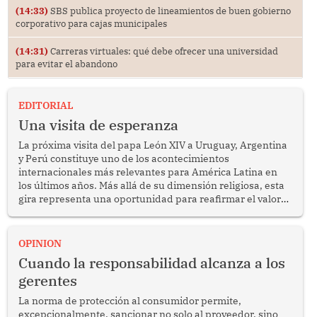
(14:33)
SBS publica proyecto de lineamientos de buen gobierno
corporativo para cajas municipales
(14:31)
Carreras virtuales: qué debe ofrecer una universidad
para evitar el abandono
EDITORIAL
Una visita de esperanza
La próxima visita del papa León XIV a Uruguay, Argentina
y Perú constituye uno de los acontecimientos
internacionales más relevantes para América Latina en
los últimos años. Más allá de su dimensión religiosa, esta
gira representa una oportunidad para reafirmar el valor
del diálogo, fortalecer los vínculos entre los pueblos y
proyectar una imagen de cooperación en una región que
enfrenta desafíos en materia de desarrollo, cohesión
OPINION
social y gobernabilidad.
Cuando la responsabilidad alcanza a los
gerentes
La norma de protección al consumidor permite,
excepcionalmente, sancionar no solo al proveedor, sino