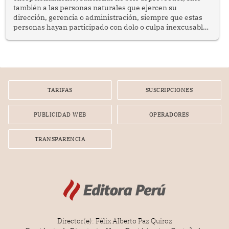
también a las personas naturales que ejercen su
dirección, gerencia o administración, siempre que estas
personas hayan participado con dolo o culpa inexcusable
en el planeamiento, la realización o la ejecución de la
infracción. En un caso reciente, Indecopi sancionó al
gerente de un proveedor de servicios de entretenimiento
por la frustrada realización de un meet and greet con
Lionel Messi, cuya presencia fue ofrecida, a su vez, por el
gerente de la empresa promotora en una entrevista
TARIFAS
SUSCRIPCIONES
radial.
PUBLICIDAD WEB
OPERADORES
TRANSPARENCIA
Director(e): Félix Alberto Paz Quiroz