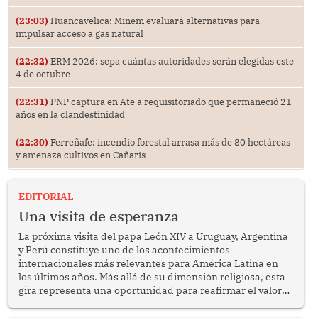
(23:03)
Huancavelica: Minem evaluará alternativas para
impulsar acceso a gas natural
(22:32)
ERM 2026: sepa cuántas autoridades serán elegidas este
4 de octubre
(22:31)
PNP captura en Ate a requisitoriado que permaneció 21
años en la clandestinidad
(22:30)
Ferreñafe: incendio forestal arrasa más de 80 hectáreas
y amenaza cultivos en Cañaris
EDITORIAL
Una visita de esperanza
La próxima visita del papa León XIV a Uruguay, Argentina
y Perú constituye uno de los acontecimientos
internacionales más relevantes para América Latina en
los últimos años. Más allá de su dimensión religiosa, esta
gira representa una oportunidad para reafirmar el valor
del diálogo, fortalecer los vínculos entre los pueblos y
proyectar una imagen de cooperación en una región que