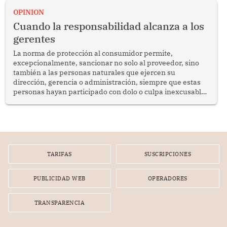
enfrenta desafíos en materia de desarrollo, cohesión
OPINION
social y gobernabilidad.
Cuando la responsabilidad alcanza a los
gerentes
La norma de protección al consumidor permite,
excepcionalmente, sancionar no solo al proveedor, sino
también a las personas naturales que ejercen su
dirección, gerencia o administración, siempre que estas
personas hayan participado con dolo o culpa inexcusable
en el planeamiento, la realización o la ejecución de la
infracción. En un caso reciente, Indecopi sancionó al
gerente de un proveedor de servicios de entretenimiento
por la frustrada realización de un meet and greet con
Lionel Messi, cuya presencia fue ofrecida, a su vez, por el
gerente de la empresa promotora en una entrevista
TARIFAS
SUSCRIPCIONES
radial.
PUBLICIDAD WEB
OPERADORES
TRANSPARENCIA