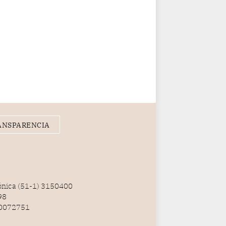
ANSPARENCIA
fónica (51-1) 3150400
98
100072751