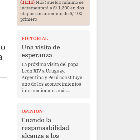
(11:11)
MEF: sueldo mínimo se
incrementará a S/ 1,300 en dos
etapas con aumento de S/ 100
primero
EDITORIAL
io
Una visita de
esperanza
a
La próxima visita del papa
León XIV a Uruguay,
Argentina y Perú constituye
uno de los acontecimientos
internacionales más
relevantes para América
Latina en los últimos años.
Más allá de su dimensión
OPINION
religiosa, esta gira
Cuando la
representa una oportunidad
responsabilidad
para reafirmar el valor del
alcanza a los
diálogo, fortalecer los