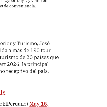
 “Cyber Day”; y venta en
s de conveniencia.
erior y Turismo, José
nida a más de 190 tour
 turismo de 20 países que
rt 2026, la principal
o receptivo del país.
Hy
ioElPeruano)
May 15,