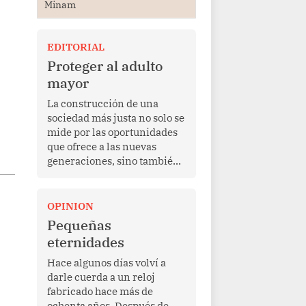
Minam
EDITORIAL
Proteger al adulto
mayor
La construcción de una
sociedad más justa no solo se
mide por las oportunidades
que ofrece a las nuevas
generaciones, sino también
por la manera en que
protege a quienes, después
de una vida de esfuerzo y
OPINION
trabajo, afrontan la vejez en
Pequeñas
condiciones de
eternidades
vulnerabilidad. El anuncio
formulado por la presidenta
Hace algunos días volví a
de la república, Keiko
darle cuerda a un reloj
Fujimori, de incrementar de
fabricado hace más de
350 a 700 soles bimestrales
ochenta años. Después de