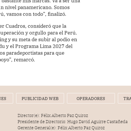
 bastante mis marcas. Va a ser una
un nivel panamericano. Somos
, vamos con todo”, finalizó.
er Cuadros, consideró que la
superación y orgullo para el Perú.
ng y su meta de subir al podio en
du y el Programa Lima 2027 del
os paradeportistas para que
poyo”, remarcó.
NES
PUBLICIDAD WEB
OPERADORES
TR
Director(e): Félix Alberto Paz Quiroz
Presidente de Directorio: Hugo David Aguirre Castañeda
Gerente General(e): Félix Alberto Paz Quiroz