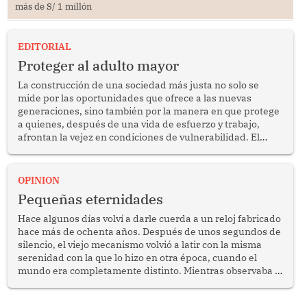
más de S/ 1 millón
EDITORIAL
Proteger al adulto mayor
La construcción de una sociedad más justa no solo se
mide por las oportunidades que ofrece a las nuevas
generaciones, sino también por la manera en que protege
a quienes, después de una vida de esfuerzo y trabajo,
afrontan la vejez en condiciones de vulnerabilidad. El
anuncio formulado por la presidenta de la república,
Keiko Fujimori, de incrementar de 350 a 700 soles
bimestrales el subsidio que reciben los beneficiarios del
OPINION
programa Pensión 65 abre una oportunidad para
Pequeñas eternidades
reflexionar sobre la importancia de fortalecer las políticas
públicas dirigidas a los adultos mayores en pobreza.
Hace algunos días volví a darle cuerda a un reloj fabricado
hace más de ochenta años. Después de unos segundos de
silencio, el viejo mecanismo volvió a latir con la misma
serenidad con la que lo hizo en otra época, cuando el
mundo era completamente distinto. Mientras observaba el
lento movimiento de sus agujas pensé que algunas cosas
poseen una misteriosa capacidad para sobrevivir al