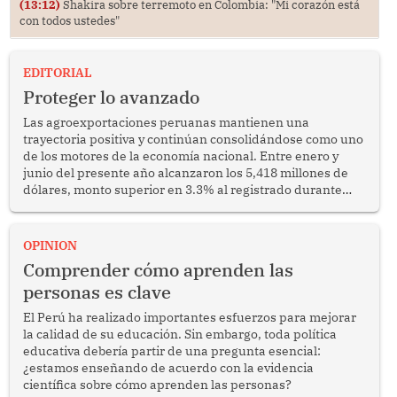
(13:12)
Shakira sobre terremoto en Colombia: "Mi corazón está
con todos ustedes"
EDITORIAL
Proteger lo avanzado
Las agroexportaciones peruanas mantienen una
trayectoria positiva y continúan consolidándose como uno
de los motores de la economía nacional. Entre enero y
junio del presente año alcanzaron los 5,418 millones de
dólares, monto superior en 3.3% al registrado durante
similar periodo del 2025. Se trata de un resultado
alentador que confirma la capacidad del sector para
competir en los mercados internacionales y generar
OPINION
oportunidades de desarrollo en diversas regiones del
Comprender cómo aprenden las
país.
personas es clave
El Perú ha realizado importantes esfuerzos para mejorar
la calidad de su educación. Sin embargo, toda política
educativa debería partir de una pregunta esencial:
¿estamos enseñando de acuerdo con la evidencia
científica sobre cómo aprenden las personas?