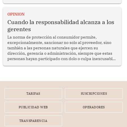
del diálogo, fortalecer los vínculos entre los pueblos y
proyectar una imagen de cooperación en una región que
enfrenta desafíos en materia de desarrollo, cohesión
OPINION
social y gobernabilidad.
Cuando la responsabilidad alcanza a los
gerentes
La norma de protección al consumidor permite,
excepcionalmente, sancionar no solo al proveedor, sino
también a las personas naturales que ejercen su
dirección, gerencia o administración, siempre que estas
personas hayan participado con dolo o culpa inexcusable
en el planeamiento, la realización o la ejecución de la
infracción. En un caso reciente, Indecopi sancionó al
gerente de un proveedor de servicios de entretenimiento
por la frustrada realización de un meet and greet con
Lionel Messi, cuya presencia fue ofrecida, a su vez, por el
gerente de la empresa promotora en una entrevista
TARIFAS
SUSCRIPCIONES
radial.
PUBLICIDAD WEB
OPERADORES
TRANSPARENCIA