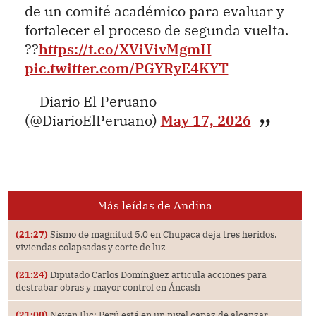
de un comité académico para evaluar y
fortalecer el proceso de segunda vuelta.
??
https://t.co/XViVivMgmH
pic.twitter.com/PGYRyE4KYT
— Diario El Peruano
(@DiarioElPeruano)
May 17, 2026
Más leídas de Andina
(21:27)
Sismo de magnitud 5.0 en Chupaca deja tres heridos,
viviendas colapsadas y corte de luz
(21:24)
Diputado Carlos Domínguez articula acciones para
destrabar obras y mayor control en Áncash
(21:00)
Neven Ilic: Perú está en un nivel capaz de alcanzar