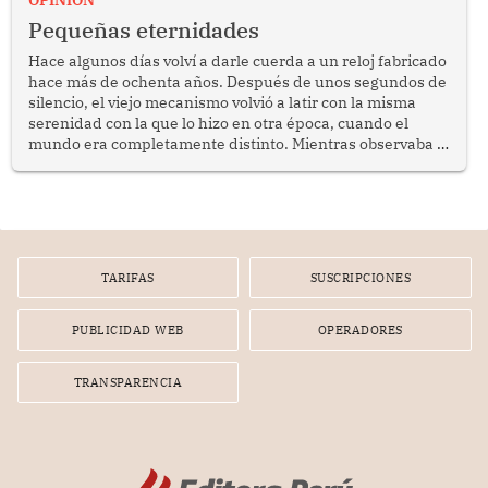
programa Pensión 65 abre una oportunidad para
Pequeñas eternidades
reflexionar sobre la importancia de fortalecer las políticas
públicas dirigidas a los adultos mayores en pobreza.
Hace algunos días volví a darle cuerda a un reloj fabricado
hace más de ochenta años. Después de unos segundos de
silencio, el viejo mecanismo volvió a latir con la misma
serenidad con la que lo hizo en otra época, cuando el
mundo era completamente distinto. Mientras observaba el
lento movimiento de sus agujas pensé que algunas cosas
poseen una misteriosa capacidad para sobrevivir al
tiempo.
TARIFAS
SUSCRIPCIONES
PUBLICIDAD WEB
OPERADORES
TRANSPARENCIA