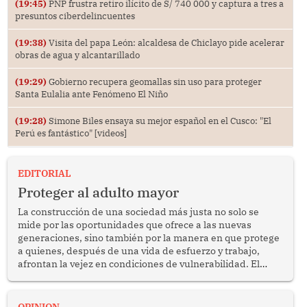
(19:45)
PNP frustra retiro ilícito de S/ 740 000 y captura a tres a
presuntos ciberdelincuentes
(19:38)
Visita del papa León: alcaldesa de Chiclayo pide acelerar
obras de agua y alcantarillado
(19:29)
Gobierno recupera geomallas sin uso para proteger
Santa Eulalia ante Fenómeno El Niño
(19:28)
Simone Biles ensaya su mejor español en el Cusco: "El
Perú es fantástico" [videos]
EDITORIAL
Proteger al adulto mayor
La construcción de una sociedad más justa no solo se
mide por las oportunidades que ofrece a las nuevas
generaciones, sino también por la manera en que protege
a quienes, después de una vida de esfuerzo y trabajo,
afrontan la vejez en condiciones de vulnerabilidad. El
anuncio formulado por la presidenta de la república,
Keiko Fujimori, de incrementar de 350 a 700 soles
bimestrales el subsidio que reciben los beneficiarios del
OPINION