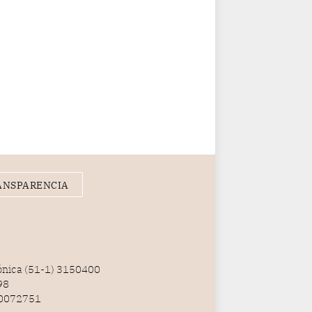
ANSPARENCIA
fónica (51-1) 3150400
98
100072751