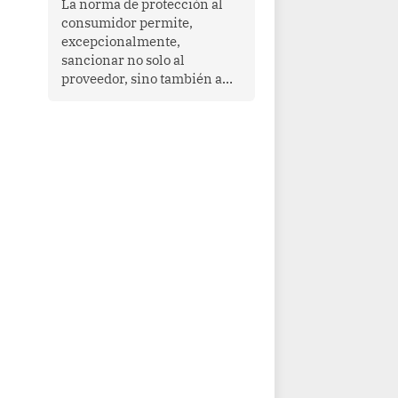
La norma de protección al
cooperación en una región
consumidor permite,
que enfrenta desafíos en
excepcionalmente,
materia de desarrollo,
sancionar no solo al
cohesión social y
proveedor, sino también a
gobernabilidad.
las personas naturales que
ejercen su dirección,
gerencia o administración,
siempre que estas personas
hayan participado con dolo o
culpa inexcusable en el
planeamiento, la realización
o la ejecución de la
infracción. En un caso
reciente, Indecopi sancionó
al gerente de un proveedor
de servicios de
entretenimiento por la
frustrada realización de un
meet and greet con Lionel
Messi, cuya presencia fue
ofrecida, a su vez, por el