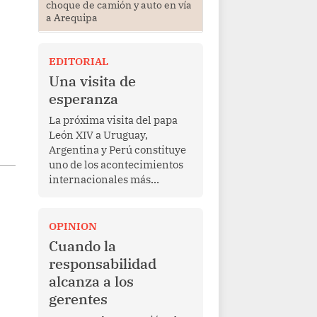
choque de camión y auto en vía
a Arequipa
EDITORIAL
Una visita de
esperanza
La próxima visita del papa
León XIV a Uruguay,
Argentina y Perú constituye
uno de los acontecimientos
internacionales más
relevantes para América
Latina en los últimos años.
Más allá de su dimensión
OPINION
religiosa, esta gira
Cuando la
representa una oportunidad
responsabilidad
para reafirmar el valor del
alcanza a los
diálogo, fortalecer los
gerentes
vínculos entre los pueblos y
proyectar una imagen de