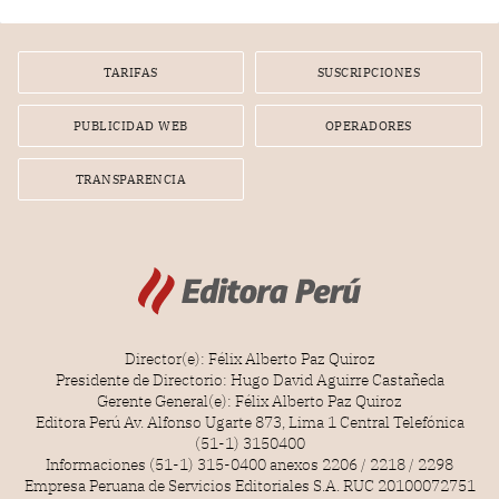
TARIFAS
SUSCRIPCIONES
PUBLICIDAD WEB
OPERADORES
TRANSPARENCIA
Director(e): Félix Alberto Paz Quiroz
Presidente de Directorio: Hugo David Aguirre Castañeda
Gerente General(e): Félix Alberto Paz Quiroz
Editora Perú Av. Alfonso Ugarte 873, Lima 1 Central Telefónica
(51-1) 3150400
Informaciones (51-1) 315-0400 anexos 2206 / 2218 / 2298
Empresa Peruana de Servicios Editoriales S.A. RUC 20100072751