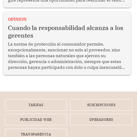
del diálogo, fortalecer los vínculos entre los pueblos y
proyectar una imagen de cooperación en una región que
enfrenta desafíos en materia de desarrollo, cohesión
OPINION
social y gobernabilidad.
Cuando la responsabilidad alcanza a los
gerentes
La norma de protección al consumidor permite,
excepcionalmente, sancionar no solo al proveedor, sino
también a las personas naturales que ejercen su
dirección, gerencia o administración, siempre que estas
personas hayan participado con dolo o culpa inexcusable
en el planeamiento, la realización o la ejecución de la
infracción. En un caso reciente, Indecopi sancionó al
gerente de un proveedor de servicios de entretenimiento
por la frustrada realización de un meet and greet con
Lionel Messi, cuya presencia fue ofrecida, a su vez, por el
gerente de la empresa promotora en una entrevista
TARIFAS
SUSCRIPCIONES
radial.
PUBLICIDAD WEB
OPERADORES
TRANSPARENCIA