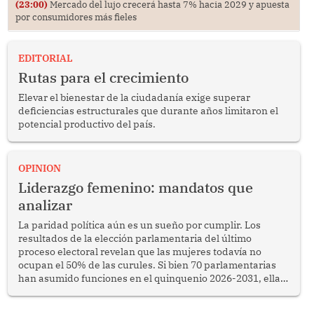
(23:00)
Mercado del lujo crecerá hasta 7% hacia 2029 y apuesta
por consumidores más fieles
EDITORIAL
Rutas para el crecimiento
Elevar el bienestar de la ciudadanía exige superar
deficiencias estructurales que durante años limitaron el
potencial productivo del país.
OPINION
Liderazgo femenino: mandatos que
analizar
La paridad política aún es un sueño por cumplir. Los
resultados de la elección parlamentaria del último
proceso electoral revelan que las mujeres todavía no
ocupan el 50% de las curules. Si bien 70 parlamentarias
han asumido funciones en el quinquenio 2026-2031, ellas
representan apenas el 36.8% de los 190 integrantes del
nuevo Congreso bicameral (60 senadores y 130