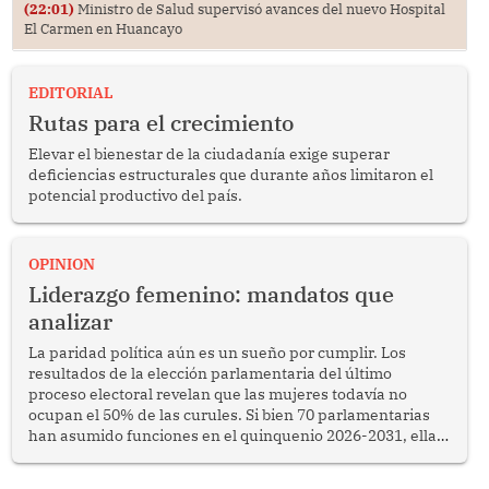
(22:01)
Ministro de Salud supervisó avances del nuevo Hospital
El Carmen en Huancayo
EDITORIAL
Rutas para el crecimiento
Elevar el bienestar de la ciudadanía exige superar
deficiencias estructurales que durante años limitaron el
potencial productivo del país.
OPINION
Liderazgo femenino: mandatos que
analizar
La paridad política aún es un sueño por cumplir. Los
resultados de la elección parlamentaria del último
proceso electoral revelan que las mujeres todavía no
ocupan el 50% de las curules. Si bien 70 parlamentarias
han asumido funciones en el quinquenio 2026-2031, ellas
representan apenas el 36.8% de los 190 integrantes del
nuevo Congreso bicameral (60 senadores y 130