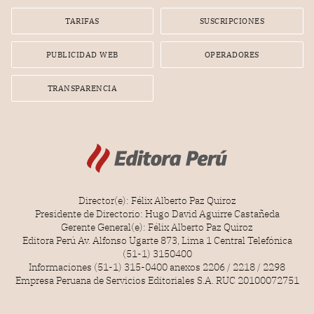
Lionel Messi, cuya presencia fue ofrecida, a su vez, por el
gerente de la empresa promotora en una entrevista
TARIFAS
SUSCRIPCIONES
radial.
PUBLICIDAD WEB
OPERADORES
TRANSPARENCIA
Director(e): Félix Alberto Paz Quiroz
Presidente de Directorio: Hugo David Aguirre Castañeda
Gerente General(e): Félix Alberto Paz Quiroz
Editora Perú Av. Alfonso Ugarte 873, Lima 1 Central Telefónica
(51-1) 3150400
Informaciones (51-1) 315-0400 anexos 2206 / 2218 / 2298
Empresa Peruana de Servicios Editoriales S.A. RUC 20100072751