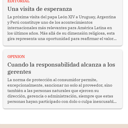
EDITORIAL
Una visita de esperanza
La próxima visita del papa León XIV a Uruguay, Argentina
y Perú constituye uno de los acontecimientos
internacionales más relevantes para América Latina en
los últimos años. Más allá de su dimensión religiosa, esta
gira representa una oportunidad para reafirmar el valor
del diálogo, fortalecer los vínculos entre los pueblos y
proyectar una imagen de cooperación en una región que
enfrenta desafíos en materia de desarrollo, cohesión
OPINION
social y gobernabilidad.
Cuando la responsabilidad alcanza a los
gerentes
La norma de protección al consumidor permite,
excepcionalmente, sancionar no solo al proveedor, sino
también a las personas naturales que ejercen su
dirección, gerencia o administración, siempre que estas
personas hayan participado con dolo o culpa inexcusable
en el planeamiento, la realización o la ejecución de la
infracción. En un caso reciente, Indecopi sancionó al
gerente de un proveedor de servicios de entretenimiento
por la frustrada realización de un meet and greet con