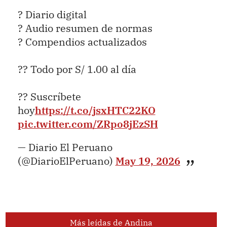
? Diario digital
? Audio resumen de normas
? Compendios actualizados
?? Todo por S/ 1.00 al día
?? Suscríbete
hoy
https://t.co/jsxHTC22KO
pic.twitter.com/ZRpo8jEzSH
— Diario El Peruano
(@DiarioElPeruano)
May 19, 2026
Más leídas de Andina