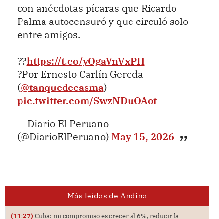
con anécdotas pícaras que Ricardo
Palma autocensuró y que circuló solo
entre amigos.
??
https://t.co/yOgaVnVxPH
?Por Ernesto Carlín Gereda
(
@tanquedecasma
)
pic.twitter.com/SwzNDuOAot
— Diario El Peruano
(@DiarioElPeruano)
May 15, 2026
Más leídas de Andina
(11:27)
Cuba: mi compromiso es crecer al 6%, reducir la