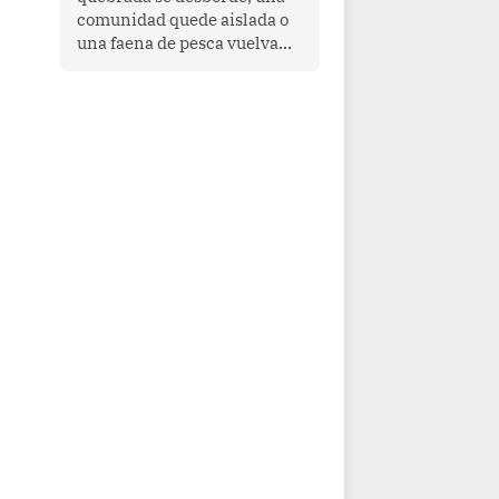
comunidad quede aislada o
una faena de pesca vuelva
con las redes vacías, el
océano avisa. Hoy las señales
son claras: el Pacífico
tropical se está calentando y
el Perú tiene una ventana
estrecha para prepararse.