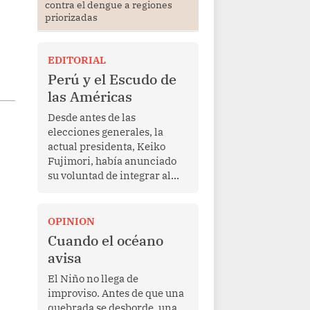
contra el dengue a regiones
priorizadas
EDITORIAL
Perú y el Escudo de
las Américas
Desde antes de las
elecciones generales, la
actual presidenta, Keiko
Fujimori, había anunciado
su voluntad de integrar al
Perú a la iniciativa Escudo
de las Américas, presentada
en marzo de este año por el
OPINION
mandatario estadounidense
Cuando el océano
Donald Trump, con el fin de
avisa
enfrentar al crimen
transnacional organizado y
El Niño no llega de
al tráfico de drogas.
improviso. Antes de que una
quebrada se desborde, una