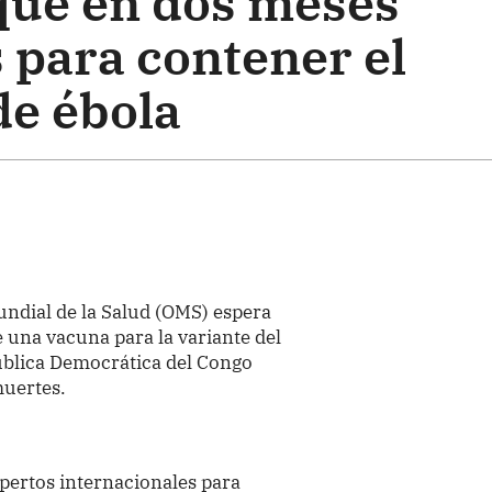
que en dos meses
 para contener el
de ébola
ndial de la Salud (OMS) espera
 una vacuna para la variante del
pública Democrática del Congo
muertes.
pertos internacionales para