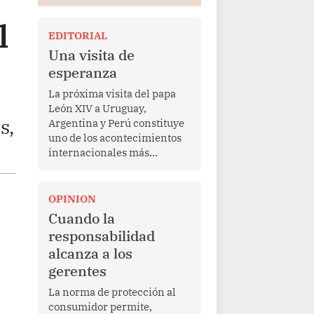
l
EDITORIAL
Una visita de
esperanza
La próxima visita del papa
León XIV a Uruguay,
s,
Argentina y Perú constituye
uno de los acontecimientos
internacionales más
relevantes para América
Latina en los últimos años.
Más allá de su dimensión
OPINION
religiosa, esta gira
Cuando la
representa una oportunidad
responsabilidad
para reafirmar el valor del
alcanza a los
diálogo, fortalecer los
gerentes
vínculos entre los pueblos y
proyectar una imagen de
La norma de protección al
cooperación en una región
consumidor permite,