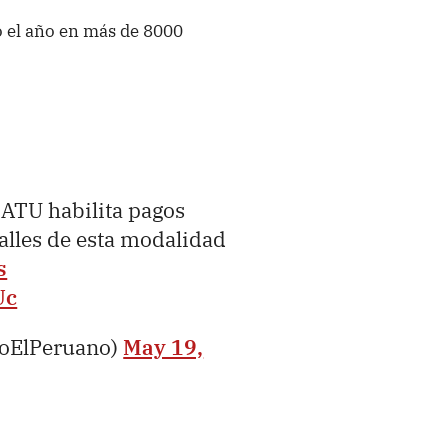
o el año en más de 8000
 ATU habilita pagos
talles de esta modalidad
s
Uc
ioElPeruano)
May 19,