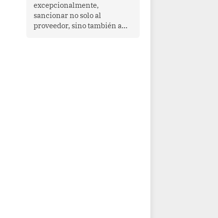
que enfrenta desafíos en
excepcionalmente,
materia de desarrollo,
sancionar no solo al
cohesión social y
proveedor, sino también a
gobernabilidad.
las personas naturales que
ejercen su dirección,
gerencia o administración,
siempre que estas personas
hayan participado con dolo o
culpa inexcusable en el
planeamiento, la realización
o la ejecución de la
infracción. En un caso
reciente, Indecopi sancionó
al gerente de un proveedor
de servicios de
entretenimiento por la
frustrada realización de un
meet and greet con Lionel
Messi, cuya presencia fue
ofrecida, a su vez, por el
gerente de la empresa