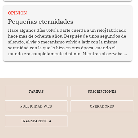
Keiko Fujimori, de incrementar de 350 a 700 soles
bimestrales el subsidio que reciben los beneficiarios del
OPINION
programa Pensión 65 abre una oportunidad para
Pequeñas eternidades
reflexionar sobre la importancia de fortalecer las políticas
públicas dirigidas a los adultos mayores en pobreza.
Hace algunos días volví a darle cuerda a un reloj fabricado
hace más de ochenta años. Después de unos segundos de
silencio, el viejo mecanismo volvió a latir con la misma
serenidad con la que lo hizo en otra época, cuando el
mundo era completamente distinto. Mientras observaba el
lento movimiento de sus agujas pensé que algunas cosas
poseen una misteriosa capacidad para sobrevivir al
tiempo.
TARIFAS
SUSCRIPCIONES
PUBLICIDAD WEB
OPERADORES
TRANSPARENCIA