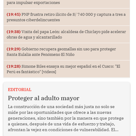
para impulsar exportaciones
(19:45)
PNP frustra retiro ilícito de S/ 740 000 y captura a tres a
presuntos ciberdelincuentes
(19:38)
Visita del papa León: alcaldesa de Chiclayo pide acelerar
obras de agua y alcantarillado
(19:29)
Gobierno recupera geomallas sin uso para proteger
Santa Eulalia ante Fenómeno El Niño
(19:28)
Simone Biles ensaya su mejor español en el Cusco: "El
Perú es fantástico" [videos]
EDITORIAL
Proteger al adulto mayor
La construcción de una sociedad más justa no solo se
mide por las oportunidades que ofrece a las nuevas
generaciones, sino también por la manera en que protege
a quienes, después de una vida de esfuerzo y trabajo,
afrontan la vejez en condiciones de vulnerabilidad. El
anuncio formulado por la presidenta de la república,