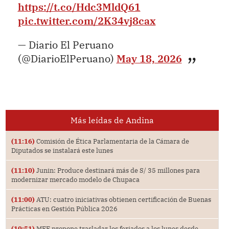
https://t.co/Hdc3MldQ61
pic.twitter.com/2K34vj8cax
— Diario El Peruano
(@DiarioElPeruano)
May 18, 2026
Más leídas de Andina
(11:16)
Comisión de Ética Parlamentaria de la Cámara de
Diputados se instalará este lunes
(11:10)
Junin: Produce destinará más de S/ 35 millones para
modernizar mercado modelo de Chupaca
(11:00)
ATU: cuatro iniciativas obtienen certificación de Buenas
Prácticas en Gestión Pública 2026
(10:51)
MEF propone trasladar los feriados a los lunes desde