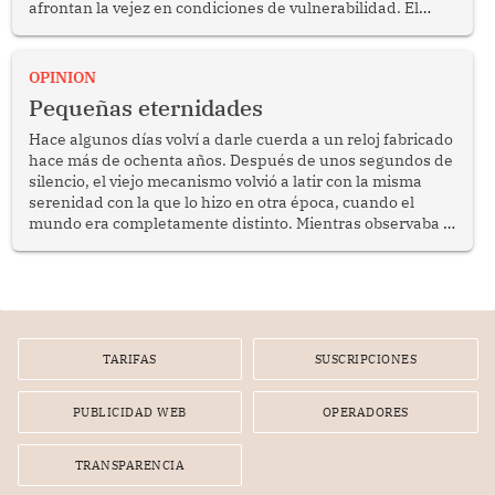
afrontan la vejez en condiciones de vulnerabilidad. El
anuncio formulado por la presidenta de la república,
Keiko Fujimori, de incrementar de 350 a 700 soles
bimestrales el subsidio que reciben los beneficiarios del
OPINION
programa Pensión 65 abre una oportunidad para
Pequeñas eternidades
reflexionar sobre la importancia de fortalecer las políticas
públicas dirigidas a los adultos mayores en pobreza.
Hace algunos días volví a darle cuerda a un reloj fabricado
hace más de ochenta años. Después de unos segundos de
silencio, el viejo mecanismo volvió a latir con la misma
serenidad con la que lo hizo en otra época, cuando el
mundo era completamente distinto. Mientras observaba el
lento movimiento de sus agujas pensé que algunas cosas
poseen una misteriosa capacidad para sobrevivir al
tiempo.
TARIFAS
SUSCRIPCIONES
PUBLICIDAD WEB
OPERADORES
TRANSPARENCIA