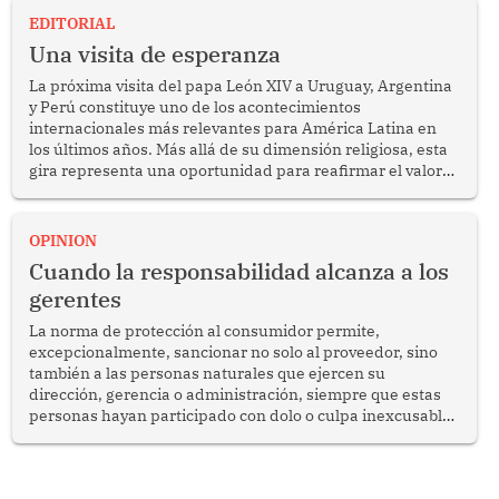
EDITORIAL
Una visita de esperanza
La próxima visita del papa León XIV a Uruguay, Argentina
y Perú constituye uno de los acontecimientos
internacionales más relevantes para América Latina en
los últimos años. Más allá de su dimensión religiosa, esta
gira representa una oportunidad para reafirmar el valor
del diálogo, fortalecer los vínculos entre los pueblos y
proyectar una imagen de cooperación en una región que
enfrenta desafíos en materia de desarrollo, cohesión
OPINION
social y gobernabilidad.
Cuando la responsabilidad alcanza a los
gerentes
La norma de protección al consumidor permite,
excepcionalmente, sancionar no solo al proveedor, sino
también a las personas naturales que ejercen su
dirección, gerencia o administración, siempre que estas
personas hayan participado con dolo o culpa inexcusable
en el planeamiento, la realización o la ejecución de la
infracción. En un caso reciente, Indecopi sancionó al
gerente de un proveedor de servicios de entretenimiento