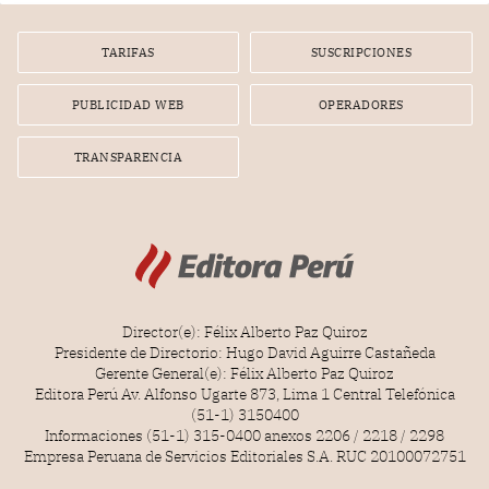
por la frustrada realización de un meet and greet con
Lionel Messi, cuya presencia fue ofrecida, a su vez, por el
gerente de la empresa promotora en una entrevista
TARIFAS
SUSCRIPCIONES
radial.
PUBLICIDAD WEB
OPERADORES
TRANSPARENCIA
Director(e): Félix Alberto Paz Quiroz
Presidente de Directorio: Hugo David Aguirre Castañeda
Gerente General(e): Félix Alberto Paz Quiroz
Editora Perú Av. Alfonso Ugarte 873, Lima 1 Central Telefónica
(51-1) 3150400
Informaciones (51-1) 315-0400 anexos 2206 / 2218 / 2298
Empresa Peruana de Servicios Editoriales S.A. RUC 20100072751