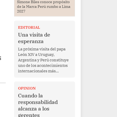
Simone Biles conoce propósito
de la Marca Perú rumbo a Lima
2027
EDITORIAL
Una visita de
esperanza
La próxima visita del papa
León XIV a Uruguay,
s
Argentina y Perú constituye
uno de los acontecimientos
internacionales más
relevantes para América
Latina en los últimos años.
Más allá de su dimensión
OPINION
religiosa, esta gira
Cuando la
representa una oportunidad
responsabilidad
para reafirmar el valor del
alcanza a los
diálogo, fortalecer los
gerentes
vínculos entre los pueblos y