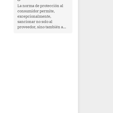
proyectar una imagen de
La norma de protección al
cooperación en una región
consumidor permite,
que enfrenta desafíos en
excepcionalmente,
materia de desarrollo,
sancionar no solo al
cohesión social y
proveedor, sino también a
gobernabilidad.
las personas naturales que
ejercen su dirección,
gerencia o administración,
siempre que estas personas
hayan participado con dolo o
culpa inexcusable en el
planeamiento, la realización
o la ejecución de la
infracción. En un caso
reciente, Indecopi sancionó
al gerente de un proveedor
de servicios de
entretenimiento por la
frustrada realización de un
meet and greet con Lionel
Messi, cuya presencia fue