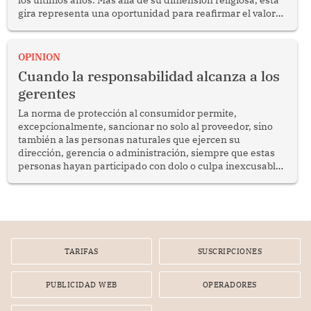
gira representa una oportunidad para reafirmar el valor
del diálogo, fortalecer los vínculos entre los pueblos y
proyectar una imagen de cooperación en una región que
enfrenta desafíos en materia de desarrollo, cohesión
OPINION
social y gobernabilidad.
Cuando la responsabilidad alcanza a los
gerentes
La norma de protección al consumidor permite,
excepcionalmente, sancionar no solo al proveedor, sino
también a las personas naturales que ejercen su
dirección, gerencia o administración, siempre que estas
personas hayan participado con dolo o culpa inexcusable
en el planeamiento, la realización o la ejecución de la
infracción. En un caso reciente, Indecopi sancionó al
gerente de un proveedor de servicios de entretenimiento
por la frustrada realización de un meet and greet con
Lionel Messi, cuya presencia fue ofrecida, a su vez, por el
gerente de la empresa promotora en una entrevista
TARIFAS
SUSCRIPCIONES
radial.
PUBLICIDAD WEB
OPERADORES