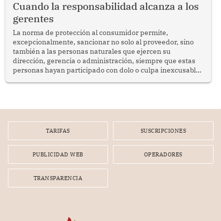
Cuando la responsabilidad alcanza a los
gerentes
La norma de protección al consumidor permite,
excepcionalmente, sancionar no solo al proveedor, sino
también a las personas naturales que ejercen su
dirección, gerencia o administración, siempre que estas
personas hayan participado con dolo o culpa inexcusable
en el planeamiento, la realización o la ejecución de la
infracción. En un caso reciente, Indecopi sancionó al
gerente de un proveedor de servicios de entretenimiento
por la frustrada realización de un meet and greet con
Lionel Messi, cuya presencia fue ofrecida, a su vez, por el
gerente de la empresa promotora en una entrevista
TARIFAS
SUSCRIPCIONES
radial.
PUBLICIDAD WEB
OPERADORES
TRANSPARENCIA