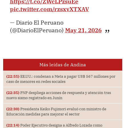
https://t.co/ZWcLPzsuEe
pic.twitter.com/rzsxvXTXAV
— Diario El Peruano
(@DiarioElPeruano)
May 21, 2026
Más leídas de Andina
(22:55)
EE.UU.: condenan a Meta a pagar US$ 567 millones por
caso de menores en redes sociales
(22:35)
PNP despliega acciones de respuesta y atención tras
nuevo sismo registrado en Junín
(22:30)
Presidenta Keiko Fujimori evaluó con ministro de
Educación medidas para mejorar el sector
(22:14)
Poder Ejecutivo designa a Alfredo Lozada como