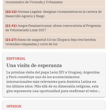
viceministro de Vivienda y Urbanismo
(22:12)
Normas Legales: designan viceministros en la cartera de
Desarrollo Agrario y Riego
(21:41)
Juegos Panamericanos: abren convocatoria al Programa
de Voluntariado Lima 2027
(21:27)
Sismo de magnitud 5.0 en Chupaca deja tres heridos,
viviendas colapsadas y corte de luz
EDITORIAL
Una visita de esperanza
La próxima visita del papa León XIV a Uruguay, Argentina
y Perú constituye uno de los acontecimientos
internacionales más relevantes para América Latina en
los últimos años. Más allá de su dimensión religiosa, esta
gira representa una oportunidad para reafirmar el valor
del diálogo, fortalecer los vínculos entre los pueblos y
proyectar una imagen de cooperación en una región que
enfrenta desafíos en materia de desarrollo, cohesión
OPINION
social y gobernabilidad.