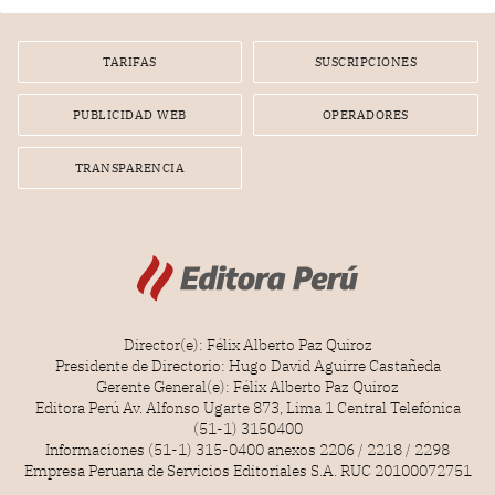
TARIFAS
SUSCRIPCIONES
PUBLICIDAD WEB
OPERADORES
TRANSPARENCIA
Director(e): Félix Alberto Paz Quiroz
Presidente de Directorio: Hugo David Aguirre Castañeda
Gerente General(e): Félix Alberto Paz Quiroz
Editora Perú Av. Alfonso Ugarte 873, Lima 1 Central Telefónica
(51-1) 3150400
Informaciones (51-1) 315-0400 anexos 2206 / 2218 / 2298
Empresa Peruana de Servicios Editoriales S.A. RUC 20100072751