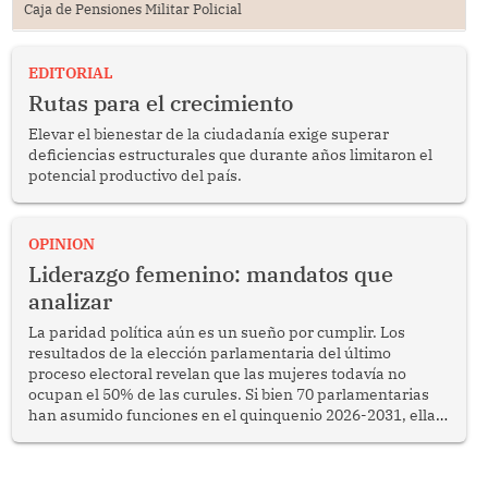
Caja de Pensiones Militar Policial
EDITORIAL
Rutas para el crecimiento
Elevar el bienestar de la ciudadanía exige superar
deficiencias estructurales que durante años limitaron el
potencial productivo del país.
OPINION
Liderazgo femenino: mandatos que
analizar
La paridad política aún es un sueño por cumplir. Los
resultados de la elección parlamentaria del último
proceso electoral revelan que las mujeres todavía no
ocupan el 50% de las curules. Si bien 70 parlamentarias
han asumido funciones en el quinquenio 2026-2031, ellas
representan apenas el 36.8% de los 190 integrantes del
nuevo Congreso bicameral (60 senadores y 130
diputados).