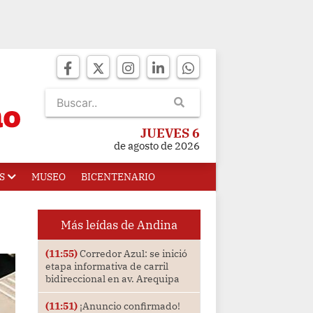
JUEVES 6
de agosto de 2026
S
MUSEO
BICENTENARIO
Más leídas de Andina
(11:55)
Corredor Azul: se inició
etapa informativa de carril
bidireccional en av. Arequipa
(11:51)
¡Anuncio confirmado!