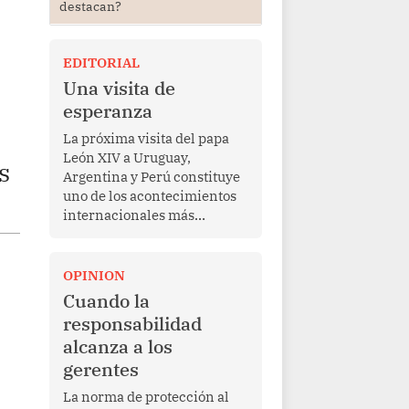
destacan?
EDITORIAL
Una visita de
esperanza
La próxima visita del papa
León XIV a Uruguay,
s
Argentina y Perú constituye
uno de los acontecimientos
internacionales más
relevantes para América
Latina en los últimos años.
Más allá de su dimensión
OPINION
religiosa, esta gira
Cuando la
representa una oportunidad
responsabilidad
para reafirmar el valor del
alcanza a los
diálogo, fortalecer los
gerentes
vínculos entre los pueblos y
proyectar una imagen de
La norma de protección al
cooperación en una región