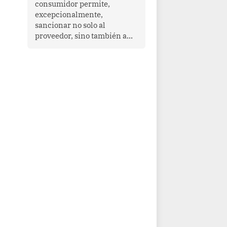
consumidor permite,
que enfrenta desafíos en
excepcionalmente,
materia de desarrollo,
sancionar no solo al
cohesión social y
proveedor, sino también a
gobernabilidad.
las personas naturales que
ejercen su dirección,
gerencia o administración,
siempre que estas personas
hayan participado con dolo o
culpa inexcusable en el
planeamiento, la realización
o la ejecución de la
infracción. En un caso
reciente, Indecopi sancionó
al gerente de un proveedor
de servicios de
entretenimiento por la
frustrada realización de un
meet and greet con Lionel
Messi, cuya presencia fue
ofrecida, a su vez, por el