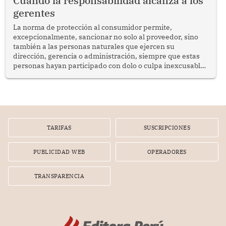
Cuando la responsabilidad alcanza a los
gerentes
La norma de protección al consumidor permite,
excepcionalmente, sancionar no solo al proveedor, sino
también a las personas naturales que ejercen su
dirección, gerencia o administración, siempre que estas
personas hayan participado con dolo o culpa inexcusable
en el planeamiento, la realización o la ejecución de la
infracción. En un caso reciente, Indecopi sancionó al
gerente de un proveedor de servicios de entretenimiento
por la frustrada realización de un meet and greet con
Lionel Messi, cuya presencia fue ofrecida, a su vez, por el
gerente de la empresa promotora en una entrevista
TARIFAS
SUSCRIPCIONES
radial.
PUBLICIDAD WEB
OPERADORES
TRANSPARENCIA