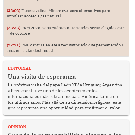
(23:03)
Huancavelica: Minem evaluará alternativas para
impulsar acceso a gas natural
(22:32)
ERM 2026: sepa cuántas autoridades serán elegidas este
4 de octubre
(22:31)
PNP captura en Ate a requisitoriado que permaneció 21
años en la clandestinidad
EDITORIAL
Una visita de esperanza
La próxima visita del papa León XIV a Uruguay, Argentina
y Perú constituye uno de los acontecimientos
internacionales más relevantes para América Latina en
los últimos años. Más allá de su dimensión religiosa, esta
gira representa una oportunidad para reafirmar el valor
del diálogo, fortalecer los vínculos entre los pueblos y
proyectar una imagen de cooperación en una región que
enfrenta desafíos en materia de desarrollo, cohesión
OPINION
social y gobernabilidad.