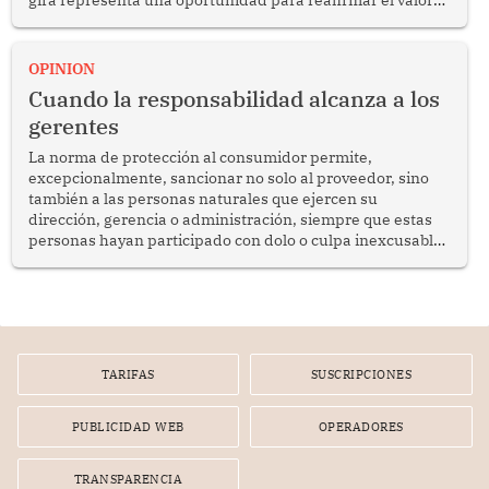
gira representa una oportunidad para reafirmar el valor
del diálogo, fortalecer los vínculos entre los pueblos y
proyectar una imagen de cooperación en una región que
enfrenta desafíos en materia de desarrollo, cohesión
OPINION
social y gobernabilidad.
Cuando la responsabilidad alcanza a los
gerentes
La norma de protección al consumidor permite,
excepcionalmente, sancionar no solo al proveedor, sino
también a las personas naturales que ejercen su
dirección, gerencia o administración, siempre que estas
personas hayan participado con dolo o culpa inexcusable
en el planeamiento, la realización o la ejecución de la
infracción. En un caso reciente, Indecopi sancionó al
gerente de un proveedor de servicios de entretenimiento
por la frustrada realización de un meet and greet con
Lionel Messi, cuya presencia fue ofrecida, a su vez, por el
gerente de la empresa promotora en una entrevista
TARIFAS
SUSCRIPCIONES
radial.
PUBLICIDAD WEB
OPERADORES
TRANSPARENCIA