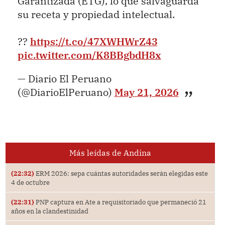
Garantizada (ETG), lo que salvaguarda
su receta y propiedad intelectual.
??
https://t.co/47XWHWrZ43
pic.twitter.com/K8BBgbdH8x
— Diario El Peruano
(@DiarioElPeruano)
May 21, 2026
Más leídas de Andina
(22:32)
ERM 2026: sepa cuántas autoridades serán elegidas este
4 de octubre
(22:31)
PNP captura en Ate a requisitoriado que permaneció 21
años en la clandestinidad