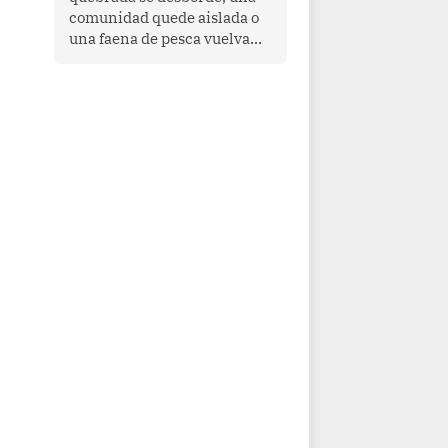
comunidad quede aislada o
una faena de pesca vuelva
con las redes vacías, el
océano avisa. Hoy las señales
son claras: el Pacífico
tropical se está calentando y
el Perú tiene una ventana
estrecha para prepararse.