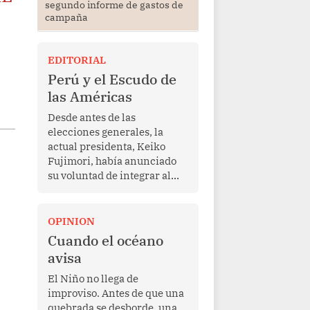
segundo informe de gastos de
campaña
EDITORIAL
Perú y el Escudo de
las Américas
Desde antes de las
elecciones generales, la
actual presidenta, Keiko
Fujimori, había anunciado
su voluntad de integrar al
Perú a la iniciativa Escudo
de las Américas, presentada
en marzo de este año por el
OPINION
mandatario estadounidense
Cuando el océano
Donald Trump, con el fin de
avisa
enfrentar al crimen
transnacional organizado y
El Niño no llega de
al tráfico de drogas.
improviso. Antes de que una
quebrada se desborde, una