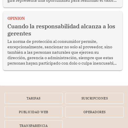
gira representa una oportunidad para reafirmar el valor
del diálogo, fortalecer los vínculos entre los pueblos y
proyectar una imagen de cooperación en una región que
enfrenta desafíos en materia de desarrollo, cohesión
OPINION
social y gobernabilidad.
Cuando la responsabilidad alcanza a los
gerentes
La norma de protección al consumidor permite,
excepcionalmente, sancionar no solo al proveedor, sino
también a las personas naturales que ejercen su
dirección, gerencia o administración, siempre que estas
personas hayan participado con dolo o culpa inexcusable
en el planeamiento, la realización o la ejecución de la
infracción. En un caso reciente, Indecopi sancionó al
gerente de un proveedor de servicios de entretenimiento
por la frustrada realización de un meet and greet con
Lionel Messi, cuya presencia fue ofrecida, a su vez, por el
gerente de la empresa promotora en una entrevista
TARIFAS
SUSCRIPCIONES
radial.
PUBLICIDAD WEB
OPERADORES
TRANSPARENCIA