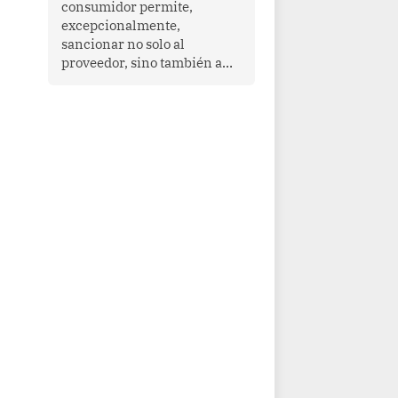
consumidor permite,
que enfrenta desafíos en
excepcionalmente,
materia de desarrollo,
sancionar no solo al
cohesión social y
proveedor, sino también a
gobernabilidad.
las personas naturales que
ejercen su dirección,
gerencia o administración,
siempre que estas personas
hayan participado con dolo o
culpa inexcusable en el
planeamiento, la realización
o la ejecución de la
infracción. En un caso
reciente, Indecopi sancionó
al gerente de un proveedor
de servicios de
entretenimiento por la
frustrada realización de un
meet and greet con Lionel
Messi, cuya presencia fue
ofrecida, a su vez, por el