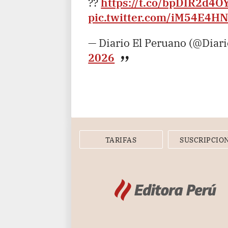
??
https://t.co/bpDIR2d4O
pic.twitter.com/iM54E4H
— Diario El Peruano (@Diar
2026
TARIFAS
SUSCRIPCIO