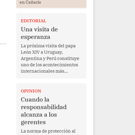
en Cañaris
l
EDITORIAL
Una visita de
esperanza
La próxima visita del papa
León XIV a Uruguay,
Argentina y Perú constituye
uno de los acontecimientos
internacionales más
relevantes para América
Latina en los últimos años.
Más allá de su dimensión
OPINION
religiosa, esta gira
Cuando la
representa una oportunidad
responsabilidad
para reafirmar el valor del
alcanza a los
diálogo, fortalecer los
gerentes
vínculos entre los pueblos y
proyectar una imagen de
La norma de protección al
cooperación en una región