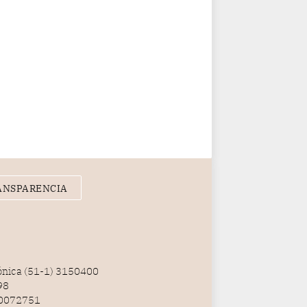
gerente de la empresa
promotora en una entrevista
radial.
ANSPARENCIA
fónica (51-1) 3150400
98
100072751