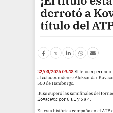
¡El título est
derrotó a Kov
título del A
22/05/2026 09:58
El tenista peruano
al estadounidense Aleksandar Kovacevi
500 de Hamburgo.
Buse superó las semifinales del torn
Kovacevic por 6 a 1 y 6 a 4.
En esta histórica campaña en el ATP