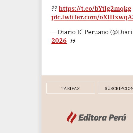
??
https://t.co/bYtlg2mqkg
pic.twitter.com/oXIHxwq
— Diario El Peruano (@Diar
2026
TARIFAS
SUSCRIPCIO