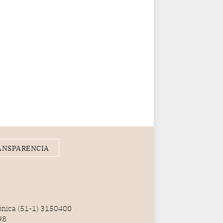
ANSPARENCIA
fónica (51-1) 3150400
98