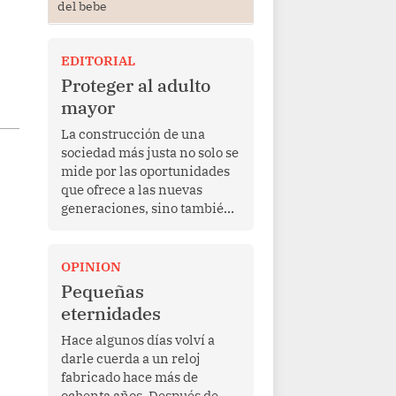
del bebe
EDITORIAL
Proteger al adulto
mayor
La construcción de una
sociedad más justa no solo se
mide por las oportunidades
que ofrece a las nuevas
generaciones, sino también
por la manera en que
protege a quienes, después
de una vida de esfuerzo y
OPINION
trabajo, afrontan la vejez en
Pequeñas
condiciones de
eternidades
vulnerabilidad. El anuncio
formulado por la presidenta
Hace algunos días volví a
de la república, Keiko
darle cuerda a un reloj
Fujimori, de incrementar de
fabricado hace más de
350 a 700 soles bimestrales
ochenta años. Después de