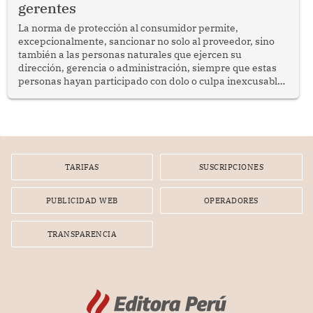
gerentes
La norma de protección al consumidor permite,
excepcionalmente, sancionar no solo al proveedor, sino
también a las personas naturales que ejercen su
dirección, gerencia o administración, siempre que estas
personas hayan participado con dolo o culpa inexcusable
en el planeamiento, la realización o la ejecución de la
infracción. En un caso reciente, Indecopi sancionó al
gerente de un proveedor de servicios de entretenimiento
por la frustrada realización de un meet and greet con
Lionel Messi, cuya presencia fue ofrecida, a su vez, por el
gerente de la empresa promotora en una entrevista
TARIFAS
SUSCRIPCIONES
radial.
PUBLICIDAD WEB
OPERADORES
TRANSPARENCIA