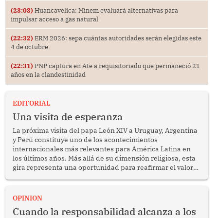
(23:03)
Huancavelica: Minem evaluará alternativas para
impulsar acceso a gas natural
(22:32)
ERM 2026: sepa cuántas autoridades serán elegidas este
4 de octubre
(22:31)
PNP captura en Ate a requisitoriado que permaneció 21
años en la clandestinidad
EDITORIAL
Una visita de esperanza
La próxima visita del papa León XIV a Uruguay, Argentina
y Perú constituye uno de los acontecimientos
internacionales más relevantes para América Latina en
los últimos años. Más allá de su dimensión religiosa, esta
gira representa una oportunidad para reafirmar el valor
del diálogo, fortalecer los vínculos entre los pueblos y
proyectar una imagen de cooperación en una región que
enfrenta desafíos en materia de desarrollo, cohesión
OPINION
social y gobernabilidad.
Cuando la responsabilidad alcanza a los