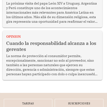
La próxima visita del papa León XIV a Uruguay, Argentina
y Perú constituye uno de los acontecimientos
internacionales más relevantes para América Latina en
los últimos años. Más allá de su dimensión religiosa, esta
gira representa una oportunidad para reafirmar el valor
del diálogo, fortalecer los vínculos entre los pueblos y
proyectar una imagen de cooperación en una región que
enfrenta desafíos en materia de desarrollo, cohesión
OPINION
social y gobernabilidad.
Cuando la responsabilidad alcanza a los
gerentes
La norma de protección al consumidor permite,
excepcionalmente, sancionar no solo al proveedor, sino
también a las personas naturales que ejercen su
dirección, gerencia o administración, siempre que estas
personas hayan participado con dolo o culpa inexcusable
en el planeamiento, la realización o la ejecución de la
infracción. En un caso reciente, Indecopi sancionó al
gerente de un proveedor de servicios de entretenimiento
por la frustrada realización de un meet and greet con
Lionel Messi, cuya presencia fue ofrecida, a su vez, por el
gerente de la empresa promotora en una entrevista
TARIFAS
SUSCRIPCIONES
radial.