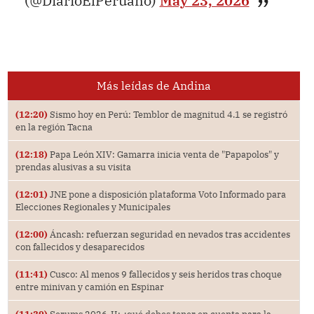
(@DiarioElPeruano)
May 23, 2026
Más leídas de Andina
(12:20)
Sismo hoy en Perú: Temblor de magnitud 4.1 se registró
en la región Tacna
(12:18)
Papa León XIV: Gamarra inicia venta de "Papapolos" y
prendas alusivas a su visita
(12:01)
JNE pone a disposición plataforma Voto Informado para
Elecciones Regionales y Municipales
(12:00)
Áncash: refuerzan seguridad en nevados tras accidentes
con fallecidos y desaparecidos
(11:41)
Cusco: Al menos 9 fallecidos y seis heridos tras choque
entre minivan y camión en Espinar
(11:39)
Serums 2026-II: ¿qué debes tener en cuenta para la