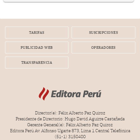
representan apenas el 36.8% de los 190 integrantes del
nuevo Congreso bicameral (60 senadores y 130
diputados).
TARIFAS
SUSCRIPCIONES
PUBLICIDAD WEB
OPERADORES
TRANSPARENCIA
Director(e): Félix Alberto Paz Quiroz
Presidente de Directorio: Hugo David Aguirre Castañeda
Gerente General(e): Félix Alberto Paz Quiroz
Editora Perú Av. Alfonso Ugarte 873, Lima 1 Central Telefónica
(51-1) 3150400