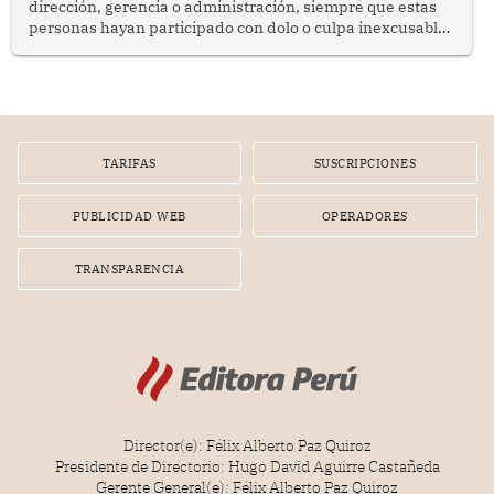
dirección, gerencia o administración, siempre que estas
personas hayan participado con dolo o culpa inexcusable
en el planeamiento, la realización o la ejecución de la
infracción. En un caso reciente, Indecopi sancionó al
gerente de un proveedor de servicios de entretenimiento
por la frustrada realización de un meet and greet con
Lionel Messi, cuya presencia fue ofrecida, a su vez, por el
gerente de la empresa promotora en una entrevista
TARIFAS
SUSCRIPCIONES
radial.
PUBLICIDAD WEB
OPERADORES
TRANSPARENCIA
Director(e): Félix Alberto Paz Quiroz
Presidente de Directorio: Hugo David Aguirre Castañeda
Gerente General(e): Félix Alberto Paz Quiroz