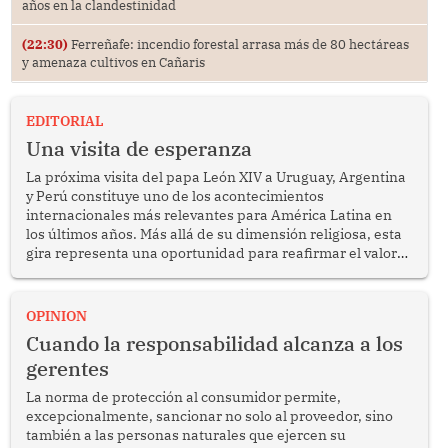
años en la clandestinidad
(22:30)
Ferreñafe: incendio forestal arrasa más de 80 hectáreas
y amenaza cultivos en Cañaris
EDITORIAL
Una visita de esperanza
La próxima visita del papa León XIV a Uruguay, Argentina
y Perú constituye uno de los acontecimientos
internacionales más relevantes para América Latina en
los últimos años. Más allá de su dimensión religiosa, esta
gira representa una oportunidad para reafirmar el valor
del diálogo, fortalecer los vínculos entre los pueblos y
proyectar una imagen de cooperación en una región que
enfrenta desafíos en materia de desarrollo, cohesión
OPINION
social y gobernabilidad.
Cuando la responsabilidad alcanza a los
gerentes
La norma de protección al consumidor permite,
excepcionalmente, sancionar no solo al proveedor, sino
también a las personas naturales que ejercen su