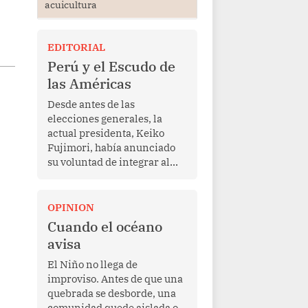
acuicultura
EDITORIAL
Perú y el Escudo de
las Américas
Desde antes de las
elecciones generales, la
actual presidenta, Keiko
Fujimori, había anunciado
su voluntad de integrar al
Perú a la iniciativa Escudo
de las Américas, presentada
en marzo de este año por el
OPINION
mandatario estadounidense
Cuando el océano
Donald Trump, con el fin de
avisa
enfrentar al crimen
transnacional organizado y
El Niño no llega de
al tráfico de drogas.
improviso. Antes de que una
quebrada se desborde, una
comunidad quede aislada o