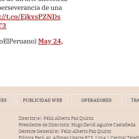
 perseverancia de una
://t.co/EjkvsPZNDs
T3
ioElPeruano)
May 24,
NES
PUBLICIDAD WEB
OPERADORES
TR
Director(e): Félix Alberto Paz Quiroz
Presidente de Directorio: Hugo David Aguirre Castañeda
Gerente General(e): Félix Alberto Paz Quiroz
Editora Perú Av. Alfonso Ugarte 873, Lima 1 Central Tele