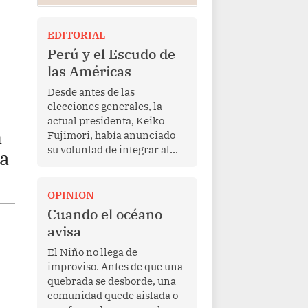
EDITORIAL
Perú y el Escudo de
las Américas
Desde antes de las
elecciones generales, la
actual presidenta, Keiko
n
Fujimori, había anunciado
su voluntad de integrar al
da
Perú a la iniciativa Escudo
de las Américas, presentada
en marzo de este año por el
OPINION
mandatario estadounidense
Cuando el océano
Donald Trump, con el fin de
avisa
enfrentar al crimen
transnacional organizado y
El Niño no llega de
al tráfico de drogas.
improviso. Antes de que una
quebrada se desborde, una
comunidad quede aislada o