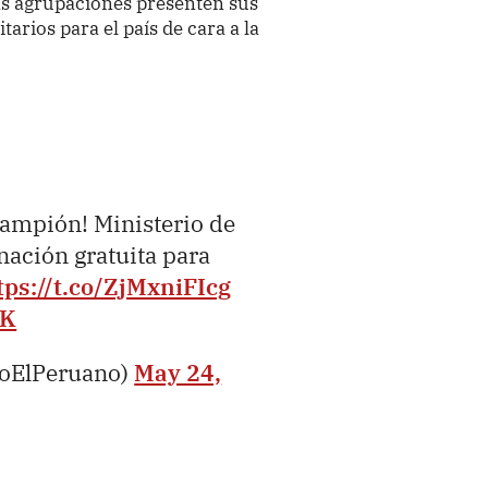
as agrupaciones presenten sus
arios para el país de cara a la
arampión! Ministerio de
nación gratuita para
tps://t.co/ZjMxniFIcg
vK
ioElPeruano)
May 24,