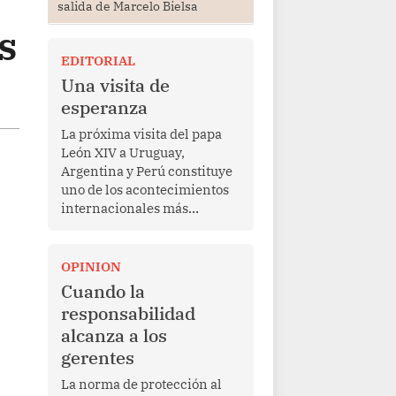
salida de Marcelo Bielsa
s
EDITORIAL
Una visita de
esperanza
La próxima visita del papa
León XIV a Uruguay,
Argentina y Perú constituye
uno de los acontecimientos
internacionales más
relevantes para América
Latina en los últimos años.
Más allá de su dimensión
OPINION
religiosa, esta gira
Cuando la
representa una oportunidad
responsabilidad
para reafirmar el valor del
alcanza a los
diálogo, fortalecer los
gerentes
vínculos entre los pueblos y
proyectar una imagen de
La norma de protección al
cooperación en una región