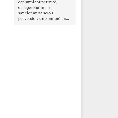
consumidor permite,
que enfrenta desafíos en
excepcionalmente,
materia de desarrollo,
sancionar no solo al
cohesión social y
proveedor, sino también a
gobernabilidad.
las personas naturales que
ejercen su dirección,
gerencia o administración,
siempre que estas personas
hayan participado con dolo o
culpa inexcusable en el
planeamiento, la realización
o la ejecución de la
infracción. En un caso
reciente, Indecopi sancionó
al gerente de un proveedor
de servicios de
entretenimiento por la
frustrada realización de un
meet and greet con Lionel
Messi, cuya presencia fue
ofrecida, a su vez, por el