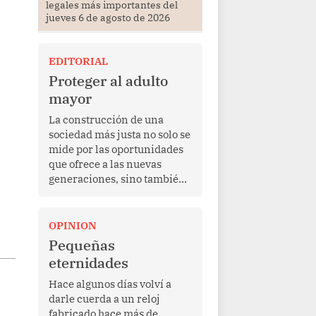
legales más importantes del
jueves 6 de agosto de 2026
EDITORIAL
Proteger al adulto
mayor
La construcción de una
sociedad más justa no solo se
mide por las oportunidades
que ofrece a las nuevas
generaciones, sino también
por la manera en que
protege a quienes, después
de una vida de esfuerzo y
OPINION
trabajo, afrontan la vejez en
Pequeñas
condiciones de
eternidades
vulnerabilidad. El anuncio
formulado por la presidenta
Hace algunos días volví a
de la república, Keiko
darle cuerda a un reloj
Fujimori, de incrementar de
fabricado hace más de