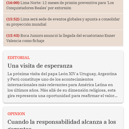
(16:00)
Lima Norte: 12 meses de prisión preventiva para ‘Los
Conquistadores Reales’ por extorsión
(15:52)
Lima será sede de eventos globales y apunta a consolidar
su proyección mundial
(15:43)
Boca Juniors anunció la llegada del ecuatoriano Enner
Valencia como fichaje
EDITORIAL
Una visita de esperanza
La próxima visita del papa León XIV a Uruguay, Argentina
y Perú constituye uno de los acontecimientos
internacionales más relevantes para América Latina en
los últimos años. Más allá de su dimensión religiosa, esta
gira representa una oportunidad para reafirmar el valor
del diálogo, fortalecer los vínculos entre los pueblos y
proyectar una imagen de cooperación en una región que
enfrenta desafíos en materia de desarrollo, cohesión
OPINION
social y gobernabilidad.
Cuando la responsabilidad alcanza a los
gerentes