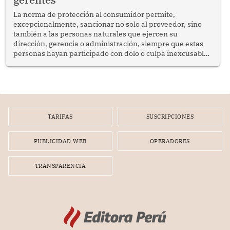
La norma de protección al consumidor permite,
excepcionalmente, sancionar no solo al proveedor, sino
también a las personas naturales que ejercen su
dirección, gerencia o administración, siempre que estas
personas hayan participado con dolo o culpa inexcusable
en el planeamiento, la realización o la ejecución de la
infracción. En un caso reciente, Indecopi sancionó al
gerente de un proveedor de servicios de entretenimiento
por la frustrada realización de un meet and greet con
Lionel Messi, cuya presencia fue ofrecida, a su vez, por el
gerente de la empresa promotora en una entrevista
TARIFAS
SUSCRIPCIONES
radial.
PUBLICIDAD WEB
OPERADORES
TRANSPARENCIA