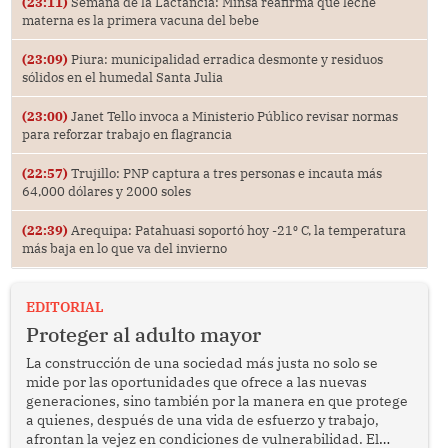
(23:11)
Semana de la Lactancia: Minsa reafirma que leche
materna es la primera vacuna del bebe
(23:09)
Piura: municipalidad erradica desmonte y residuos
sólidos en el humedal Santa Julia
(23:00)
Janet Tello invoca a Ministerio Público revisar normas
para reforzar trabajo en flagrancia
(22:57)
Trujillo: PNP captura a tres personas e incauta más
64,000 dólares y 2000 soles
(22:39)
Arequipa: Patahuasi soportó hoy -21⁰ C, la temperatura
más baja en lo que va del invierno
EDITORIAL
Proteger al adulto mayor
La construcción de una sociedad más justa no solo se
mide por las oportunidades que ofrece a las nuevas
generaciones, sino también por la manera en que protege
a quienes, después de una vida de esfuerzo y trabajo,
afrontan la vejez en condiciones de vulnerabilidad. El