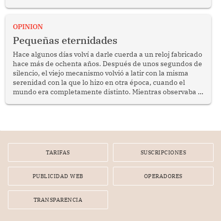
anuncio formulado por la presidenta de la república,
Keiko Fujimori, de incrementar de 350 a 700 soles
bimestrales el subsidio que reciben los beneficiarios del
OPINION
programa Pensión 65 abre una oportunidad para
Pequeñas eternidades
reflexionar sobre la importancia de fortalecer las políticas
públicas dirigidas a los adultos mayores en pobreza.
Hace algunos días volví a darle cuerda a un reloj fabricado
hace más de ochenta años. Después de unos segundos de
silencio, el viejo mecanismo volvió a latir con la misma
serenidad con la que lo hizo en otra época, cuando el
mundo era completamente distinto. Mientras observaba el
lento movimiento de sus agujas pensé que algunas cosas
poseen una misteriosa capacidad para sobrevivir al
tiempo.
TARIFAS
SUSCRIPCIONES
PUBLICIDAD WEB
OPERADORES
TRANSPARENCIA