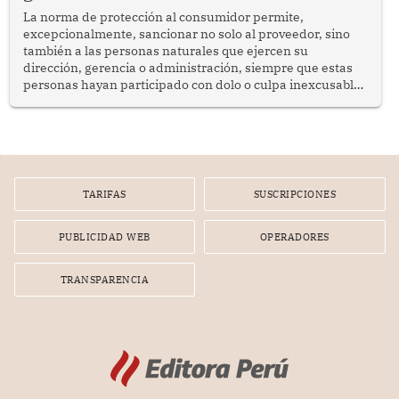
La norma de protección al consumidor permite,
excepcionalmente, sancionar no solo al proveedor, sino
también a las personas naturales que ejercen su
dirección, gerencia o administración, siempre que estas
personas hayan participado con dolo o culpa inexcusable
en el planeamiento, la realización o la ejecución de la
infracción. En un caso reciente, Indecopi sancionó al
gerente de un proveedor de servicios de entretenimiento
por la frustrada realización de un meet and greet con
Lionel Messi, cuya presencia fue ofrecida, a su vez, por el
gerente de la empresa promotora en una entrevista
TARIFAS
SUSCRIPCIONES
radial.
PUBLICIDAD WEB
OPERADORES
TRANSPARENCIA