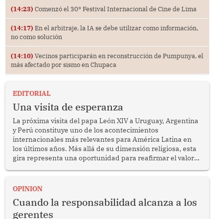
(14:23)
Comenzó el 30° Festival Internacional de Cine de Lima
(14:17)
En el arbitraje, la IA se debe utilizar como información,
no como solución
(14:10)
Vecinos participarán en reconstrucción de Pumpunya, el
más afectado por sismo en Chupaca
EDITORIAL
Una visita de esperanza
La próxima visita del papa León XIV a Uruguay, Argentina
y Perú constituye uno de los acontecimientos
internacionales más relevantes para América Latina en
los últimos años. Más allá de su dimensión religiosa, esta
gira representa una oportunidad para reafirmar el valor
del diálogo, fortalecer los vínculos entre los pueblos y
proyectar una imagen de cooperación en una región que
enfrenta desafíos en materia de desarrollo, cohesión
OPINION
social y gobernabilidad.
Cuando la responsabilidad alcanza a los
gerentes