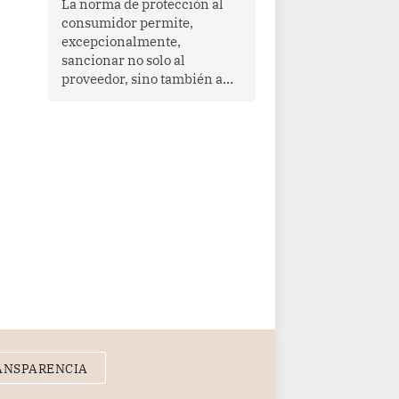
La norma de protección al
cooperación en una región
consumidor permite,
que enfrenta desafíos en
excepcionalmente,
materia de desarrollo,
sancionar no solo al
cohesión social y
proveedor, sino también a
gobernabilidad.
las personas naturales que
ejercen su dirección,
gerencia o administración,
siempre que estas personas
hayan participado con dolo o
culpa inexcusable en el
planeamiento, la realización
o la ejecución de la
infracción. En un caso
reciente, Indecopi sancionó
al gerente de un proveedor
de servicios de
entretenimiento por la
frustrada realización de un
meet and greet con Lionel
ANSPARENCIA
Messi, cuya presencia fue
ofrecida, a su vez, por el