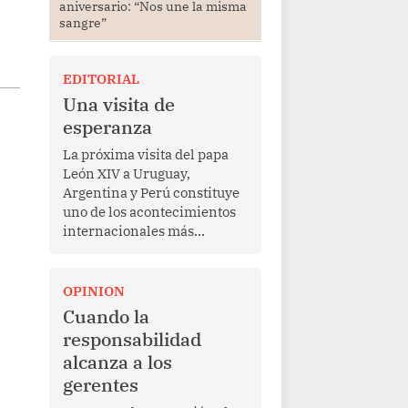
aniversario: “Nos une la misma
sangre”
EDITORIAL
Una visita de
esperanza
La próxima visita del papa
León XIV a Uruguay,
Argentina y Perú constituye
uno de los acontecimientos
internacionales más
relevantes para América
Latina en los últimos años.
Más allá de su dimensión
OPINION
religiosa, esta gira
Cuando la
representa una oportunidad
responsabilidad
para reafirmar el valor del
alcanza a los
diálogo, fortalecer los
gerentes
vínculos entre los pueblos y
proyectar una imagen de