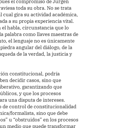
, pues el compromiso de Jürgen
viesa toda su obra. No se trata
al cual gira su actividad académica,
da a su propia experiencia vital.
el habla, circunstancia que lo
 la palabra como llaves maestras de
ento, el lenguaje no es únicamente
iedra angular del diálogo, de la
ueda de la verdad, la justicia y
cción constitucional, podría
eben decidir casos, sino que
iberativo, garantizando que
úblicos, y que los procesos
ara una disputa de intereses.
de control de constitucionalidad
ica/formalista, sino que debe
os” u “obstruidos” en los procesos
 un medio que puede transformar