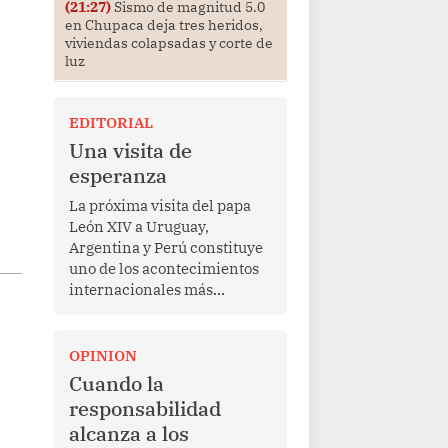
(21:27)
Sismo de magnitud 5.0
en Chupaca deja tres heridos,
viviendas colapsadas y corte de
luz
EDITORIAL
Una visita de
esperanza
La próxima visita del papa
León XIV a Uruguay,
Argentina y Perú constituye
uno de los acontecimientos
internacionales más
relevantes para América
Latina en los últimos años.
Más allá de su dimensión
OPINION
religiosa, esta gira
Cuando la
representa una oportunidad
responsabilidad
para reafirmar el valor del
alcanza a los
diálogo, fortalecer los