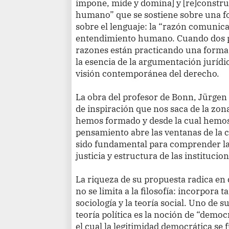
impone, mide y domina] y [re]constr
humano” que se sostiene sobre una f
sobre el lenguaje: la “razón comunica
entendimiento humano. Cuando dos pe
razones están practicando una forma 
la esencia de la argumentación jurídi
visión contemporánea del derecho.
La obra del profesor de Bonn, Jürgen
de inspiración que nos saca de la zo
hemos formado y desde la cual hemos
pensamiento abre las ventanas de la c
sido fundamental para comprender la 
justicia y estructura de las instituci
La riqueza de su propuesta radica en
no se limita a la filosofía: incorpora t
sociología y la teoría social. Uno de s
teoría política es la noción de “demo
el cual la legitimidad democrática se