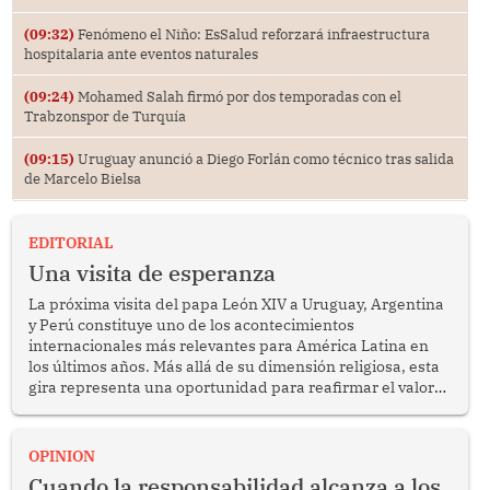
(09:32)
Fenómeno el Niño: EsSalud reforzará infraestructura
hospitalaria ante eventos naturales
(09:24)
Mohamed Salah firmó por dos temporadas con el
Trabzonspor de Turquía
(09:15)
Uruguay anunció a Diego Forlán como técnico tras salida
de Marcelo Bielsa
EDITORIAL
Una visita de esperanza
La próxima visita del papa León XIV a Uruguay, Argentina
y Perú constituye uno de los acontecimientos
internacionales más relevantes para América Latina en
los últimos años. Más allá de su dimensión religiosa, esta
gira representa una oportunidad para reafirmar el valor
del diálogo, fortalecer los vínculos entre los pueblos y
proyectar una imagen de cooperación en una región que
enfrenta desafíos en materia de desarrollo, cohesión
OPINION
social y gobernabilidad.
Cuando la responsabilidad alcanza a los