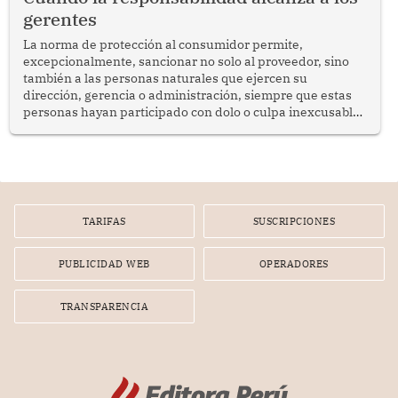
gerentes
La norma de protección al consumidor permite,
excepcionalmente, sancionar no solo al proveedor, sino
también a las personas naturales que ejercen su
dirección, gerencia o administración, siempre que estas
personas hayan participado con dolo o culpa inexcusable
en el planeamiento, la realización o la ejecución de la
infracción. En un caso reciente, Indecopi sancionó al
gerente de un proveedor de servicios de entretenimiento
por la frustrada realización de un meet and greet con
Lionel Messi, cuya presencia fue ofrecida, a su vez, por el
gerente de la empresa promotora en una entrevista
TARIFAS
SUSCRIPCIONES
radial.
PUBLICIDAD WEB
OPERADORES
TRANSPARENCIA