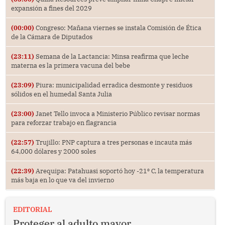
expansión a fines del 2029
(00:00)
Congreso: Mañana viernes se instala Comisión de Ética
de la Cámara de Diputados
(23:11)
Semana de la Lactancia: Minsa reafirma que leche
materna es la primera vacuna del bebe
(23:09)
Piura: municipalidad erradica desmonte y residuos
sólidos en el humedal Santa Julia
(23:00)
Janet Tello invoca a Ministerio Público revisar normas
para reforzar trabajo en flagrancia
(22:57)
Trujillo: PNP captura a tres personas e incauta más
64,000 dólares y 2000 soles
(22:39)
Arequipa: Patahuasi soportó hoy -21⁰ C, la temperatura
más baja en lo que va del invierno
EDITORIAL
Proteger al adulto mayor