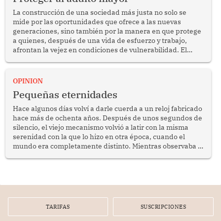
La construcción de una sociedad más justa no solo se
mide por las oportunidades que ofrece a las nuevas
generaciones, sino también por la manera en que protege
a quienes, después de una vida de esfuerzo y trabajo,
afrontan la vejez en condiciones de vulnerabilidad. El
anuncio formulado por la presidenta de la república,
Keiko Fujimori, de incrementar de 350 a 700 soles
bimestrales el subsidio que reciben los beneficiarios del
OPINION
programa Pensión 65 abre una oportunidad para
Pequeñas eternidades
reflexionar sobre la importancia de fortalecer las políticas
públicas dirigidas a los adultos mayores en pobreza.
Hace algunos días volví a darle cuerda a un reloj fabricado
hace más de ochenta años. Después de unos segundos de
silencio, el viejo mecanismo volvió a latir con la misma
serenidad con la que lo hizo en otra época, cuando el
mundo era completamente distinto. Mientras observaba el
lento movimiento de sus agujas pensé que algunas cosas
poseen una misteriosa capacidad para sobrevivir al
tiempo.
TARIFAS
SUSCRIPCIONES