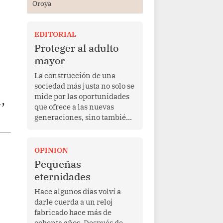
Oroya
EDITORIAL
Proteger al adulto
mayor
La construcción de una
sociedad más justa no solo se
,
mide por las oportunidades
que ofrece a las nuevas
generaciones, sino también
por la manera en que
protege a quienes, después
de una vida de esfuerzo y
OPINION
trabajo, afrontan la vejez en
Pequeñas
condiciones de
eternidades
vulnerabilidad. El anuncio
formulado por la presidenta
Hace algunos días volví a
de la república, Keiko
darle cuerda a un reloj
Fujimori, de incrementar de
fabricado hace más de
350 a 700 soles bimestrales
ochenta años. Después de